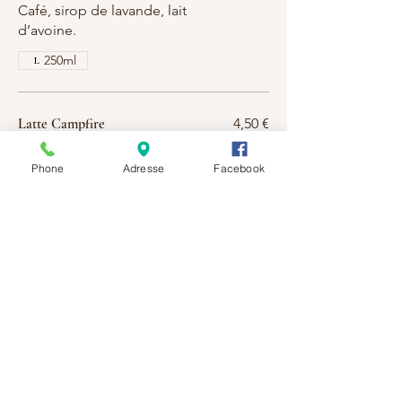
Café, sirop de lavande, lait
d’avoine.
250ml
Latte Campfire
4,50 €
Café, sirop d’érable, lait d’avoine,
Phone
Adresse
Facebook
sel.
250ml
Montblanc
4,00 €
Café filtre, lait de coco sucré et
zeste d'orange
250ml