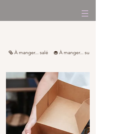
🥯 À manger... salé
🧁 À manger... sucré