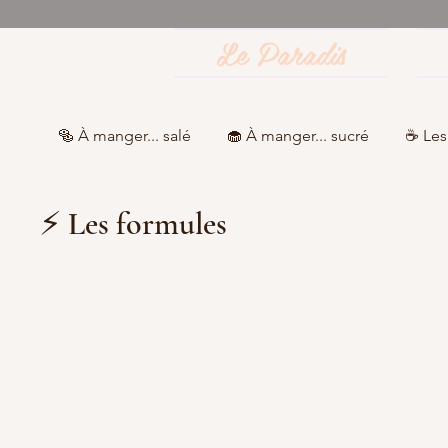
Le Paradis
🥯 À manger... salé
🧁 À manger... sucré
☕ Les
⚡ Les formules