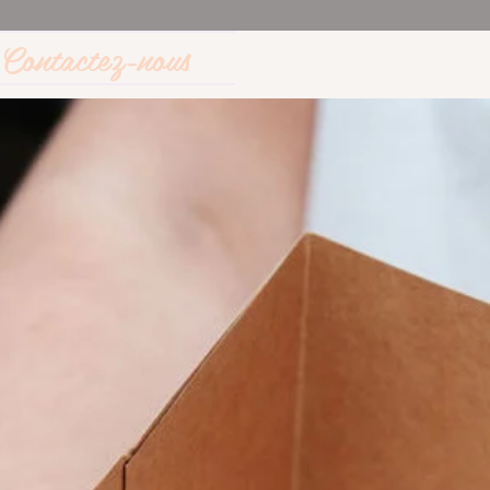
Contactez-nous
cha, UBE, thés & infusions
🧊 Les Glacés
⚡ Les formul