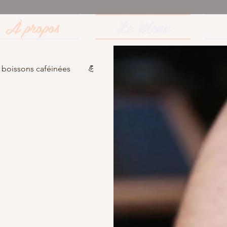
À propos
Le Menu
 boissons caféinées
💪 Les boissons Vitaminées
🍵 Mat